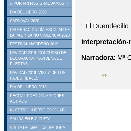
¡¡¡POR FIN NOS GRADUAMOS!!!
DÍA DEL LIBRO 2020
CARNAVAL 2020
" El Duendecillo 
CELEBRACIÓN DÍA ESCOLAR DE
LA PAZ Y LA NO VIOLENCIA 2020
Interpretación
FESTIVAL NAVIDEÑO 2019
NAVIDAD 2019: CONCURSO DE
Narradora
: Mª 
DECORACIÓN NAVIDEÑA DE
PUERTAS
NAVIDAD 2019: VISITA DE LOS
PAJES REALES
DÍA DEL LIBRO 2018
RECITAL POÉTICO MAYORES
ACTIVOS
NUESTRO HUERTO ESCOLAR
SALIDA EN BICICLETA
VISITA DE UNA ILUSTRADORA