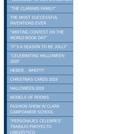
"THE CLARAMS FAMILY"
THE MOST SUCCESSFUL
INVENTIONS EVER
"WRITING CONTEST ON THE
WORLD BOOK DAY"
"IT´S A SEASON TO BE JOLLY"
"CELEBRATING HALLOWEEN
2020"
HEBER... WHO???
CHRISTMAS CARDS 2019
HALLOWEEN 2019
MODELS OF ROOMS
FASHION SHOW IN CLARA
CAMPOAMOR SCHOOL
"PERSONAJES CELEBRES".
TRABAJO PROYECTO
LINGÜÍSTICO.