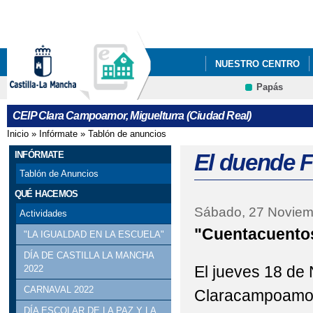
Pa
co
pri
NUESTRO CENTRO
Papás
PROYECTO EDUCATI
CEIP Clara Campoamor, Miguelturra (Ciudad Real)
Inicio
»
Infórmate
»
Tablón de anuncios
Se encuentra usted aquí
INFÓRMATE
El duende F
Tablón de Anuncios
QUÉ HACEMOS
Sábado, 27 Noviem
Actividades
"Cuentacuento
"LA IGUALDAD EN LA ESCUELA"
DÍA DE CASTILLA LA MANCHA
El jueves 18 de 
2022
CARNAVAL 2022
Claracampoamor ,
DÍA ESCOLAR DE LA PAZ Y LA