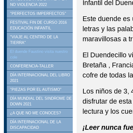
Infantil del Duen
NO VIOLENCIA 2022
"PERFECTOS IMPERFECTOS"
Este duende es 
FESTIVAL FIN DE CURSO 2016
letras y las pal
EDUCACIÓN INFANTIL
"VIAJE AL CENTRO DE LA
maravillosas a t
TIERRA"
El duende Faustino visita nuestro
El Duendecillo v
cole
Bretaña , Franci
CONFERENCIA-TALLER
cofre de todas l
DÍA INTERNACIONAL DEL LIBRO
2021
Los niños de 3, 
"PIEZAS POR EL AUTISMO"
DÍA MUNDIAL DEL SINDROME DE
disfrutar de esta
DOWN 2021
lectura y los cu
¿A QUE NO ME CONOCES?
DÍA INTERNACIONAL DE LA
¡Leer nunca fue
DISCAPACIDAD