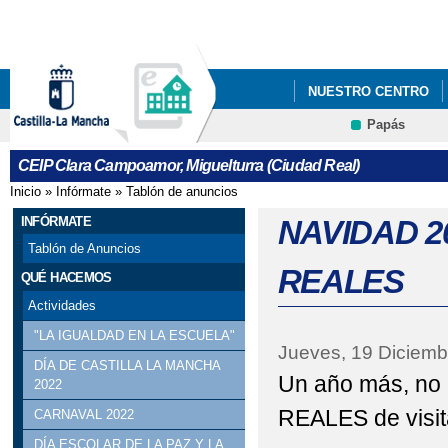
Pa
co
pri
NUESTRO CENTRO
Papás
PROYECTO EDUCATI
CEIP Clara Campoamor, Miguelturra (Ciudad Real)
Inicio
»
Infórmate
»
Tablón de anuncios
Se encuentra usted aquí
INFÓRMATE
NAVIDAD 20
Tablón de Anuncios
REALES
QUÉ HACEMOS
Actividades
"LA IGUALDAD EN LA ESCUELA"
Jueves, 19 Diciemb
DÍA DE CASTILLA LA MANCHA
Un año más, no 
2022
REALES de visit
CARNAVAL 2022
DÍA ESCOLAR DE LA PAZ Y LA