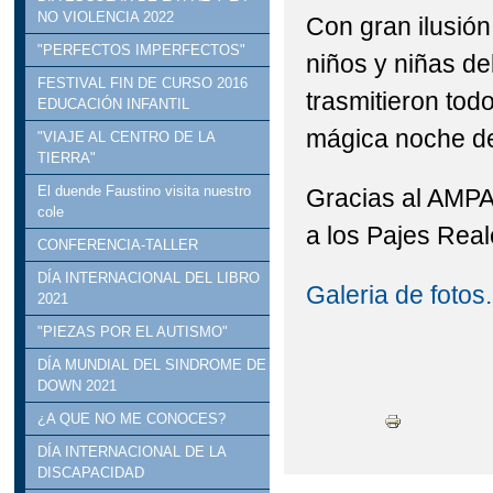
NO VIOLENCIA 2022
Con gran ilusión
"PERFECTOS IMPERFECTOS"
niños y niñas d
FESTIVAL FIN DE CURSO 2016
trasmitieron to
EDUCACIÓN INFANTIL
mágica noche de
"VIAJE AL CENTRO DE LA
TIERRA"
El duende Faustino visita nuestro
Gracias al AMPA 
cole
a los Pajes Real
CONFERENCIA-TALLER
DÍA INTERNACIONAL DEL LIBRO
Galeria de fotos.
2021
"PIEZAS POR EL AUTISMO"
DÍA MUNDIAL DEL SINDROME DE
DOWN 2021
¿A QUE NO ME CONOCES?
DÍA INTERNACIONAL DE LA
DISCAPACIDAD