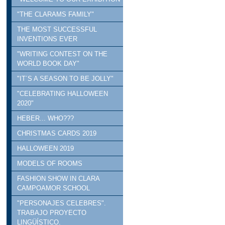
"THE CLARAMS FAMILY"
THE MOST SUCCESSFUL
INVENTIONS EVER
"WRITING CONTEST ON THE
WORLD BOOK DAY"
"IT´S A SEASON TO BE JOLLY"
"CELEBRATING HALLOWEEN
2020"
HEBER... WHO???
CHRISTMAS CARDS 2019
HALLOWEEN 2019
MODELS OF ROOMS
FASHION SHOW IN CLARA
CAMPOAMOR SCHOOL
"PERSONAJES CELEBRES".
TRABAJO PROYECTO
LINGÜÍSTICO.