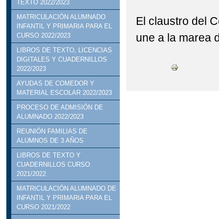
TEXTO 2022/2023
MATRICULACIÓN ALUMNADO
El claustro del
INFANTIL Y PRIMARIA PARA EL
une a la marea 
CURSO 2022/2023
LIBROS DE TEXTO, LICENCIAS
DIGITALES Y CUADERNILLOS
2022/2023
AYUDAS DE COMEDOR Y
MATERIAL ESCOLAR 2022/2023
PROCESO DE ADMISIÓN DE
ALUMNADO 2022/2023
REUNIÓN FAMILIAS DE
ALUMNOS DE 3 AÑOS
LIBROS DE TEXTO Y
CUADERNILLOS CURSO
2021/2022
MATRICULACIÓN ALUMNADO DE
INFANTIL Y PRIMARIA PARA EL
CURSO 2021/2022