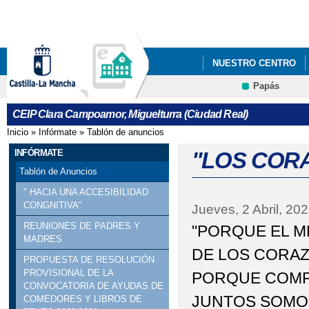
Pa
co
pri
NUESTRO CENTRO
Papás
PROYECTO EDUCATI
CEIP Clara Campoamor, Miguelturra (Ciudad Real)
Inicio
»
Infórmate
»
Tablón de anuncios
Se encuentra usted aquí
INFÓRMATE
"LOS COR
Tablón de Anuncios
" HACIA UNA ACCESIBILIDAD
CONGNITIVA"
Jueves, 2 Abril, 20
REUNIONES DE PADRES Y
"PORQUE EL ME
MADRES
DE LOS CORAZ
PROPUESTA DE RESOLUCIÓN
PROVISIONAL DE LA
PORQUE COMPA
CONVOCATORIA DE AYUDAS DE
JUNTOS SOMOS
COMEDORES Y LIBROS DE