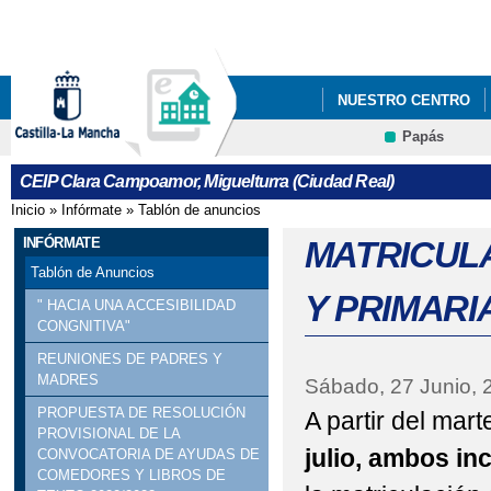
Pa
co
pri
NUESTRO CENTRO
Papás
PROYECTO EDUCATI
CEIP Clara Campoamor, Miguelturra (Ciudad Real)
Inicio
»
Infórmate
»
Tablón de anuncios
Se encuentra usted aquí
INFÓRMATE
MATRICUL
Tablón de Anuncios
Y PRIMARI
" HACIA UNA ACCESIBILIDAD
CONGNITIVA"
REUNIONES DE PADRES Y
MADRES
Sábado, 27 Junio, 
PROPUESTA DE RESOLUCIÓN
A partir del mar
PROVISIONAL DE LA
julio, ambos in
CONVOCATORIA DE AYUDAS DE
COMEDORES Y LIBROS DE