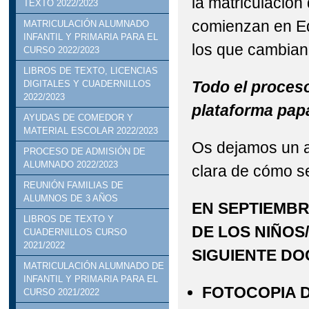
la matriculación
TEXTO 2022/2023
comienzan en Ed
MATRICULACIÓN ALUMNADO
INFANTIL Y PRIMARIA PARA EL
los que cambian 
CURSO 2022/2023
LIBROS DE TEXTO, LICENCIAS
Todo el proceso 
DIGITALES Y CUADERNILLOS
2022/2023
plataforma pap
AYUDAS DE COMEDOR Y
MATERIAL ESCOLAR 2022/2023
Os dejamos un a
PROCESO DE ADMISIÓN DE
ALUMNADO 2022/2023
clara de cómo se
REUNIÓN FAMILIAS DE
ALUMNOS DE 3 AÑOS
EN SEPTIEMB
LIBROS DE TEXTO Y
DE LOS NIÑOS
CUADERNILLOS CURSO
2021/2022
SIGUIENTE D
MATRICULACIÓN ALUMNADO DE
INFANTIL Y PRIMARIA PARA EL
FOTOCOPIA D
CURSO 2021/2022