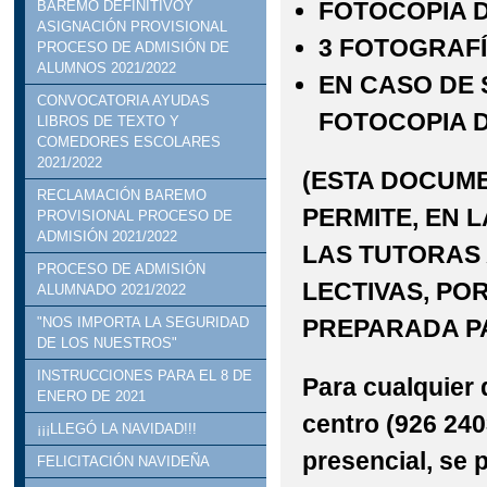
FOTOCOPIA D
BAREMO DEFINITIVOY
ASIGNACIÓN PROVISIONAL
3 FOTOGRAF
PROCESO DE ADMISIÓN DE
ALUMNOS 2021/2022
EN CASO DE 
CONVOCATORIA AYUDAS
FOTOCOPIA D
LIBROS DE TEXTO Y
COMEDORES ESCOLARES
2021/2022
(ESTA DOCUME
RECLAMACIÓN BAREMO
PERMITE, EN 
PROVISIONAL PROCESO DE
ADMISIÓN 2021/2022
LAS TUTORAS 
PROCESO DE ADMISIÓN
LECTIVAS, PO
ALUMNADO 2021/2022
PREPARADA P
"NOS IMPORTA LA SEGURIDAD
DE LOS NUESTROS"
INSTRUCCIONES PARA EL 8 DE
Para cualquier 
ENERO DE 2021
centro (926 240
¡¡¡LLEGÓ LA NAVIDAD!!!
presencial, se
FELICITACIÓN NAVIDEÑA