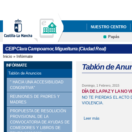
Pa
co
pri
NUESTRO CENTRO
Papás
PROYECTO EDUCATI
CEIP Clara Campoamor, Miguelturra (Ciudad Real)
Inicio
»
Infórmate
Se encuentra usted aquí
Tablón de Anu
INFÓRMATE
Tablón de Anuncios
" HACIA UNA ACCESIBILIDAD
Domingo, 1 Febrero, 2015
CONGNITIVA"
DÍA DE LA PAZ Y LA NO V
REUNIONES DE PADRES Y
NO TE PIERDAS EL ACTO D
MADRES
VIOLENCIA.
PROPUESTA DE RESOLUCIÓN
PROVISIONAL DE LA
Leer más
sobre DÍA DE LA 
CONVOCATORIA DE AYUDAS DE
COMEDORES Y LIBROS DE